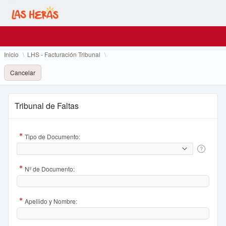
Inicio
LHS - Facturación Tribunal
Botones
Cancelar
Tribunal de Faltas
(Valor
Tipo de Documento:
Necesario)
(Valor
Nº de Documento:
Necesario)
(Valor
Apellido y Nombre:
Necesario)