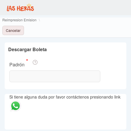
Reimpresion Emision
Botones
Cancelar
Descargar Boleta
(Valor
Padrón
Necesario)
Si tiene alguna duda por favor contáctenos presionando link